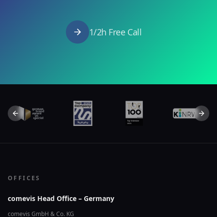
1/2h Free Call
Previous slide
Next 
OFFICES
comevis Head Office – Germany
comevis GmbH & Co. KG