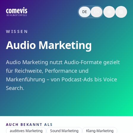
Audio Marketing – Definition & Relevanz
Audio Marketing nutzt Audio-Formate gezielt für Reichwei
DE
EN
Toggle the
Audio Marketing – Definition & Why It Matters
Audio marketing uses audio formats deliberately for reach
WISSEN
Audio Marketing
Audio Marketing nutzt Audio-Formate gezielt
für Reichweite, Performance und
Markenführung – von Podcast-Ads bis Voice
Search.
AUCH BEKANNT ALS
auditives Marketing
Sound Marketing
Klang-Marketing