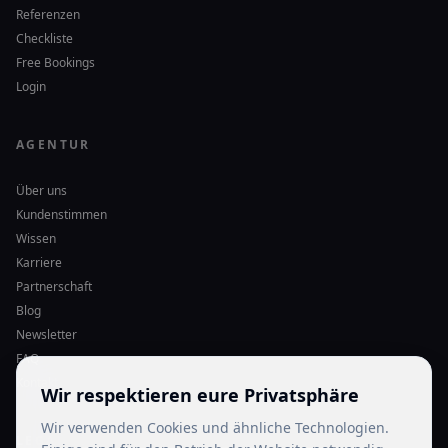
Referenzen
Checkliste
Free Bookings
Login
AGENTUR
Über uns
Kundenstimmen
Wissen
Karriere
Partnerschaft
Blog
Newsletter
FAQ
Kontakt
Wir respektieren eure Privatsphäre
Wir verwenden Cookies und ähnliche Technologien.
LEGAL